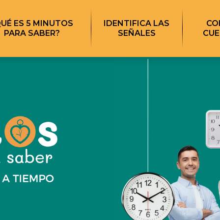
QUÉ ES 5 MINUTOS
IDENTIFICA LAS
CO
PARA SABER?
SEÑALES
CUE